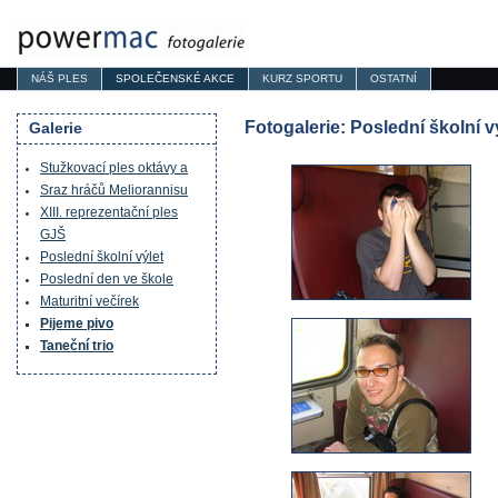
NÁŠ PLES
SPOLEČENSKÉ AKCE
KURZ SPORTU
OSTATNÍ
Fotogalerie: Poslední školní v
Galerie
Stužkovací ples oktávy a
Sraz hráčů Meliorannisu
XIII. reprezentační ples
GJŠ
Poslední školní výlet
Poslední den ve škole
Maturitní večírek
Pijeme pivo
Taneční trio