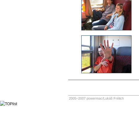
2005–2007 powermac/Lukáš Frélich