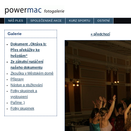
NÁŠ PLES
SPOLEČENSKÉ AKCE
KURZ SPORTU
OSTATNÍ
Galerie
« předchozí
Dokument „Oktáva b:
Přes překážky ke
hvězdám“
Ze zákulisí natáčení
našeho dokumentu
Zkouška v Městském domě
Přípravy
Nástup a stužkování
Fotky skupinek a
vystoupení
Paříme ;)
Fotky skupinek