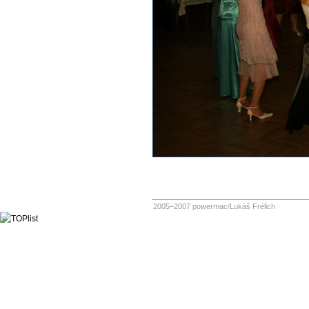
2005–2007 powermac/Lukáš Frélich