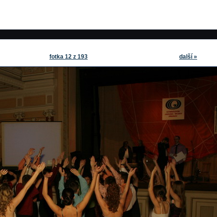
fotka 12 z 193
další »