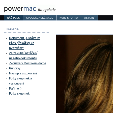
NÁŠ PLES
SPOLEČENSKÉ AKCE
KURZ SPORTU
OSTATNÍ
Galerie
Dokument „Oktáva b:
Přes překážky ke
hvězdám“
Ze zákulisí natáčení
našeho dokumentu
Zkouška v Městském domě
Přípravy
Nástup a stužkování
Fotky skupinek a
vystoupení
Paříme ;)
Fotky skupinek