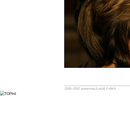
2005–2007 powermac/Lukáš Frélich