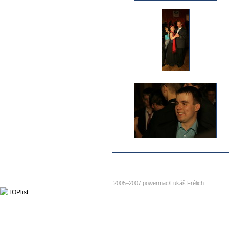
2005–2007 powermac/Lukáš Frélich