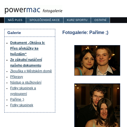
NÁŠ PLES
SPOLEČENSKÉ AKCE
KURZ SPORTU
OSTATNÍ
Fotogalerie: Paříme ;)
Galerie
Dokument „Oktáva b:
Přes překážky ke
hvězdám“
Ze zákulisí natáčení
našeho dokumentu
Zkouška v Městském domě
Přípravy
Nástup a stužkování
Fotky skupinek a
vystoupení
Paříme ;)
Fotky skupinek