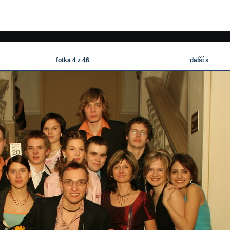
fotka 4 z 46
další »