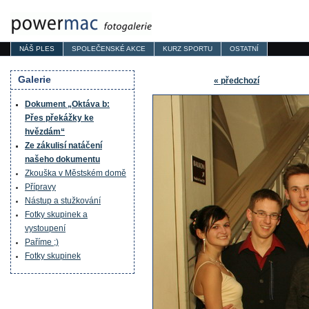
NÁŠ PLES
SPOLEČENSKÉ AKCE
KURZ SPORTU
OSTATNÍ
Galerie
« předchozí
Dokument „Oktáva b:
Přes překážky ke
hvězdám“
Ze zákulisí natáčení
našeho dokumentu
Zkouška v Městském domě
Přípravy
Nástup a stužkování
Fotky skupinek a
vystoupení
Paříme ;)
Fotky skupinek