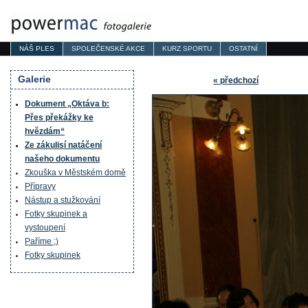
NÁŠ PLES
SPOLEČENSKÉ AKCE
KURZ SPORTU
OSTATNÍ
Galerie
« předchozí
Dokument „Oktáva b:
Přes překážky ke
hvězdám“
Ze zákulisí natáčení
našeho dokumentu
Zkouška v Městském domě
Přípravy
Nástup a stužkování
Fotky skupinek a
vystoupení
Paříme ;)
Fotky skupinek