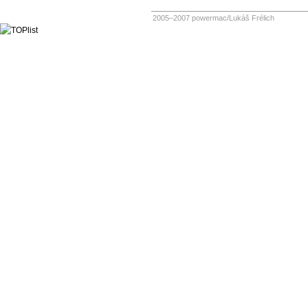
2005–2007 powermac/Lukáš Frélich