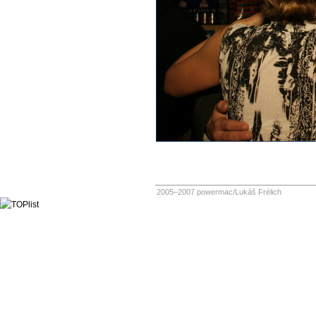
2005–2007 powermac/Lukáš Frélich