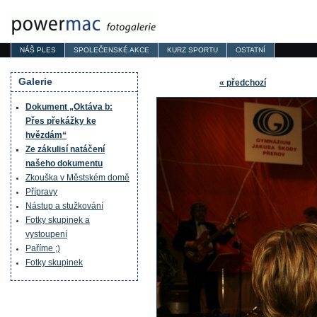
NÁŠ PLES
SPOLEČENSKÉ AKCE
KURZ SPORTU
OSTATNÍ
Galerie
« předchozí
Dokument „Oktáva b:
Přes překážky ke
hvězdám“
Ze zákulisí natáčení
našeho dokumentu
Zkouška v Městském domě
Přípravy
Nástup a stužkování
Fotky skupinek a
vystoupení
Paříme ;)
Fotky skupinek